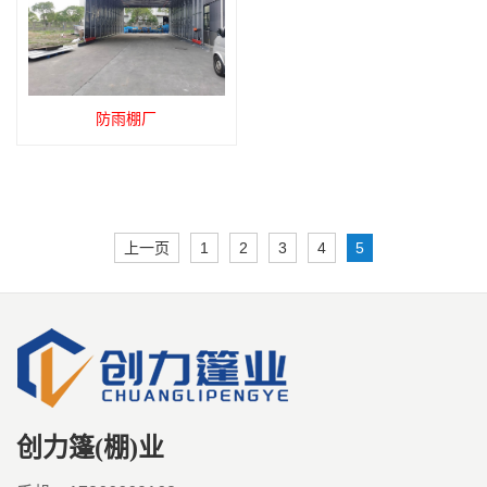
防雨棚厂
上一页
1
2
3
4
5
创力篷(棚)业